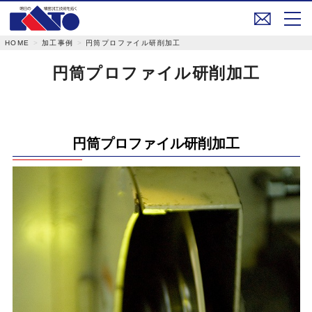
メ
加工事例
円筒プロファイル研削加工
HOME
ー
円筒プロファイル研削加工
ル
で
お
問
円筒プロファイル研削加工
い
合
わ
せ